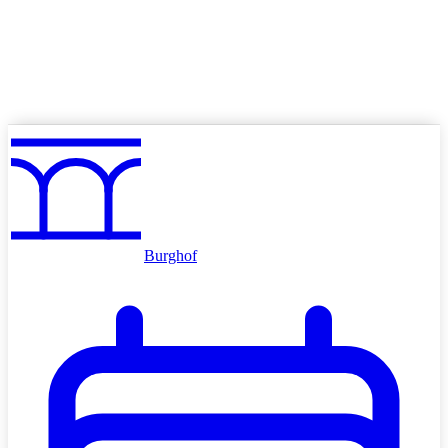
Angebote
Volkskino mieten
Schulkino
Werben im Kino
Burghof