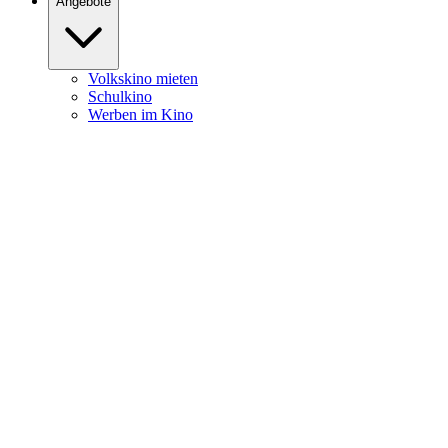
Angebote
Volkskino mieten
Schulkino
Werben im Kino
Burghofkino
Heute
News
Filme
Kalender
Service
Öffnungszeiten
Kartenpreise
Newsletter
Programmheft Download
Programmheft Zusendung
Kontakt
Anfahrt & Parken