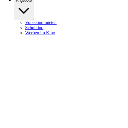
Angebote
Volkskino mieten
Schulkino
Werben im Kino
Burghofkino
Heute
News
Filme
Kalender
Service
Öffnungszeiten
Kartenpreise
Newsletter
Programmheft Download
Programmheft Zusendung
Kontakt
Anfahrt & Parken