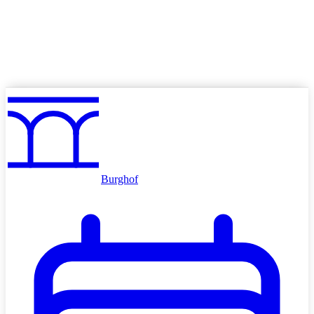
Angebote
Volkskino mieten
Schulkino
Werben im Kino
Burghof