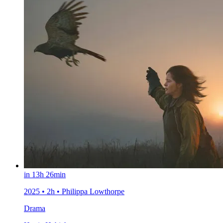
in 13h 26min
2025 • 2h • Philippa Lowthorpe
Drama