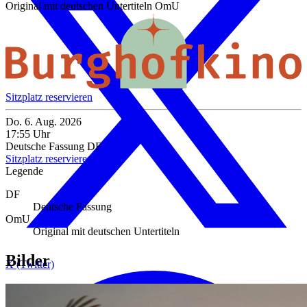
Original mit deutschen Untertiteln
OmU
Sitzplatz reservieren
Do. 6. Aug. 2026
17:55 Uhr
Deutsche Fassung
DF
Sitzplatz reservieren
Legende
DF
Deutsche Fassung
OmU
Original mit deutschen Untertiteln
Bilder
X (Twitter)
Galerie mit 3 Bildern überspringen