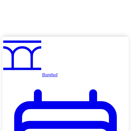
Angebote
Volkskino mieten
Schulkino
Werben im Kino
Burghof