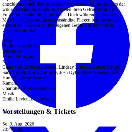
entschlossen, sich dem mühsamen Prozess der Zähmung eines der
wildesten Tiere zu stellen, füllt Helen ihren Gefrierschrank mit
Futter und schaltet ihr Telefon aus. Doch während sie versucht,
Mabel das Jagen und das eigenständige Fliegen beizubringen,
erkennt sie, wie sehr sie ihre eigenen Gefühle und ihr Leben
vernachlässigt hat.
Regie
Philippa Lowthorpe
Drehbuch
Emma Donoghue
Mit
Claire Foy, Brendan Gleeson, Lindsay Duncan, Denise Gough,
Sam Spruell, Emma Cunniffe, Josh Dylan, Arty Froushan, Eden
Hamilton, Sean Kearns
Kamera
Charlotte Bruus Christensen
Musik
Emilie Levienaise-Farrouch
Vorstellungen & Tickets
Facebook
So. 9. Aug. 2026
20:45 Uhr