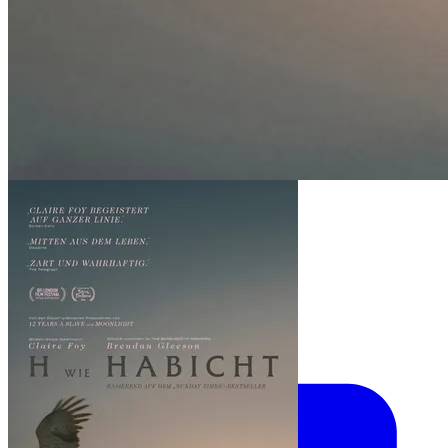
Drama
H wie Habicht
Philippa Lowthorpe · 2h · 2025