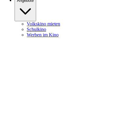
Angebote
Volkskino mieten
Schulkino
Werben im Kino
Burghofkino
Heute
News
Filme
Kalender
Service
Öffnungszeiten
Kartenpreise
Newsletter
Programmheft Download
Programmheft Zusendung
Kontakt
Anfahrt & Parken