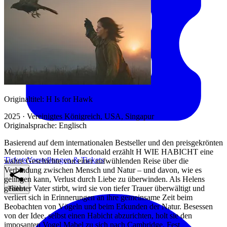
Originaltitel:
H Is for Hawk
2025 · Vereinigtes Königreich, USA, Singapur
Originalsprache:
Englisch
Basierend auf dem internationalen Bestseller und den preisgekrönten
Memoiren von Helen Macdonald erzählt H WIE HABICHT eine
Tickets
Vorstellungen & Tickets
wahre Geschichte von einer aufwühlenden Reise über die
Verbindung zwischen Mensch und Natur – und davon, wie es
gelingen kann, Verlust durch Liebe zu überwinden. Als Helens
geliebter Vater stirbt, wird sie von tiefer Trauer überwältigt und
Teilen
verliert sich in Erinnerungen an ihre gemeinsame Zeit beim
Beobachten von Vögeln und beim Erkunden der Natur. Besessen
von der Idee, selbst einen Habicht abzurichten, holt sie den
imposanten Vogel Mabel zu sich nach Cambridge. Fest