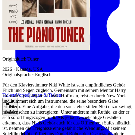
Originaltitel:
Tuner
2026 · Kanada, USA
Originalsprache:
Englisch
Für den Klavierstimmer Niki White ist sein empfindliches Gehör
Fluch und Segen zugleich. Gemeinsam mit seinem Mentor Harry
Tickets
Vorstellungen & Tickets
Horowitz, gespielt von Dustin Hoffman, reist er durch New York
und kümmert sich um Instrumente, die seine besondere Gabe
erfordern. Eine Aufgabe, die den sonst eher stillen Niki dazu zwingt,
mit Menschen zu interagieren. Unter anderem mit Ruthie, zu der er
Teilen
sich sofort hingezogen fühlt. Als jedoch zwielichtige Gestalten
erkennen, dass Nikis Gehör auch für das Öffnen von Safes nützlich
ist, nehmen die Ereignisse eine gefährliche Wendung. Mit seinem
Spielfilmdebüt eröffnet uns Daniel Roher, der Oscar©-prämierte