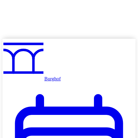
Angebote
Volkskino mieten
Schulkino
Werben im Kino
Burghof