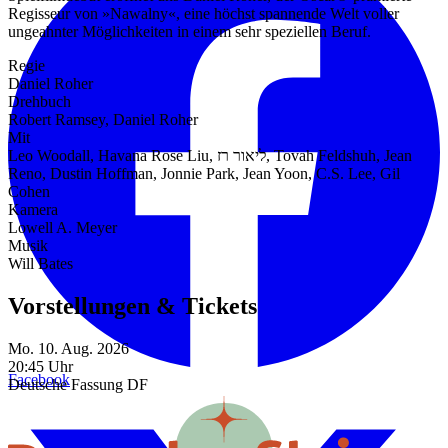
Regisseur von »Nawalny«, eine höchst spannende Welt voller
ungeahnter Möglichkeiten in einem sehr speziellen Beruf.
Regie
Daniel Roher
Drehbuch
Robert Ramsey, Daniel Roher
Mit
Leo Woodall, Havana Rose Liu, ליאור רז, Tovah Feldshuh, Jean
Reno, Dustin Hoffman, Jonnie Park, Jean Yoon, C.S. Lee, Gil
Cohen
Kamera
Lowell A. Meyer
Musik
Will Bates
Vorstellungen & Tickets
Mo. 10. Aug. 2026
20:45 Uhr
Facebook
Deutsche Fassung
DF