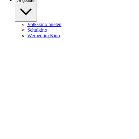
Angebote
Volkskino mieten
Schulkino
Werben im Kino
Burghofkino
Heute
News
Filme
Kalender
Service
Öffnungszeiten
Kartenpreise
Newsletter
Programmheft Download
Programmheft Zusendung
Kontakt
Anfahrt & Parken