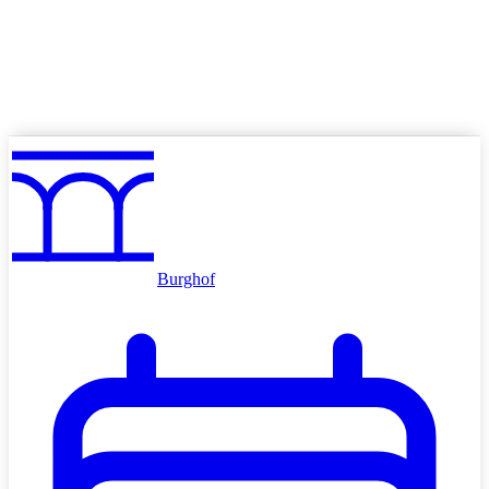
Angebote
Volkskino mieten
Schulkino
Werben im Kino
Burghof