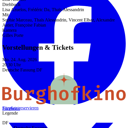
Drehbuch
Lisa Azuelos, Frédéric Da, Thaïs Alessandrin
Mit
Sophie Marceau, Thaïs Alessandrin, Vincent Elbaz, Alexandre
Astier, Françoise Fabian
Kamera
Gilles Porte
Vorstellungen & Tickets
Mo. 24. Aug. 2026
20:30 Uhr
Deutsche Fassung
DF
Sitzplatz reservieren
Facebook
Legende
DF
Deutsche Fassung