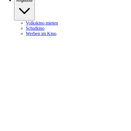
Angebote
Volkskino mieten
Schulkino
Werben im Kino
Burghofkino
Heute
News
Filme
Kalender
Service
Öffnungszeiten
Kartenpreise
Newsletter
Programmheft Download
Programmheft Zusendung
Kontakt
Anfahrt & Parken