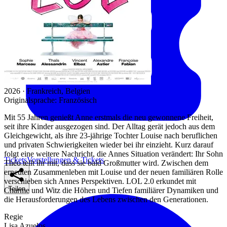
2026 · Frankreich, Belgien
Originalsprache:
Französisch
Mit 55 Jahren genießt Anne erstmals die neu gewonnene Freiheit,
seit ihre Kinder ausgezogen sind. Der Alltag gerät jedoch aus dem
Gleichgewicht, als ihre 23-jährige Tochter Louise nach beruflichen
und privaten Schwierigkeiten wieder bei ihr einzieht. Kurz darauf
folgt eine weitere Nachricht, die Annes Situation verändert: Ihr Sohn
Tickets
Vorstellungen & Tickets
Théo teilt ihr mit, dass sie bald Großmutter wird. Zwischen dem
erneuten Zusammenleben mit Louise und der neuen familiären Rolle
verschieben sich Annes Perspektiven. LOL 2.0 erkundet mit
Teilen
Charme und Witz die Höhen und Tiefen familiärer Dynamiken und
die Herausforderungen des Lebens zwischen den Generationen.
Regie
Lisa Azuelos