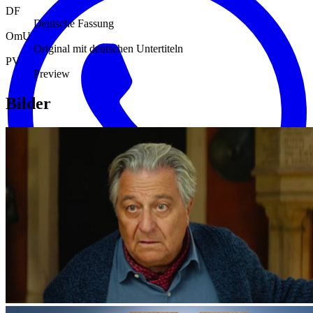
DF
Deutsche Fassung
OmU
Original mit deutschen Untertiteln
PV
Preview
Bilder
Galerie mit 4 Bildern überspringen
WhatsApp