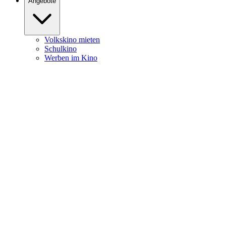
Angebote
Volkskino mieten
Schulkino
Werben im Kino
Burghofkino
Heute
News
Filme
Kalender
Service
Öffnungszeiten
Kartenpreise
Newsletter
Programmheft Download
Programmheft Zusendung
Kontakt
Anfahrt & Parken