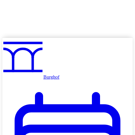
Angebote
Volkskino mieten
Schulkino
Werben im Kino
Burghof