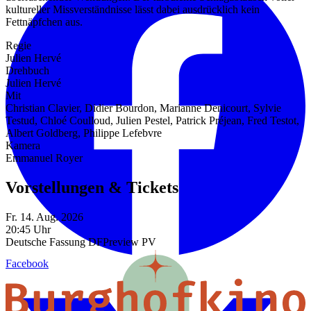
kultureller Missverständnisse lässt dabei ausdrücklich kein
Fettnäpfchen aus.
Regie
Julien Hervé
Drehbuch
Julien Hervé
Mit
Christian Clavier, Didier Bourdon, Marianne Denicourt, Sylvie
Testud, Chloé Coulloud, Julien Pestel, Patrick Préjean, Fred Testot,
Albert Goldberg, Philippe Lefebvre
Kamera
Emmanuel Royer
Vorstellungen & Tickets
Fr. 14. Aug. 2026
20:45 Uhr
Deutsche Fassung
DF
Preview
PV
Facebook