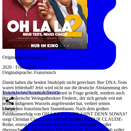
Originaltitel:
Cocorico 2
2026 · Frankreich
Originalsprache:
Französisch
Damit haben die beiden Sturköpfe nicht gerechnet: Ihre DNA-Tests
waren fehlerhaft! Jetzt wird nicht nur die deutsche Abstammung des
Tickets
Vorstellungen & Tickets
französischen Autohändlers Gerard in Frage gestellt, sondern auch
der cholerische Weingutbesitzer Frederic, der sich gerade erst mit
seinen indigenen Wurzeln angefreundet hat, verliert seinen
kompletten französischen Stammbaum. Nach dem großen
Teilen
Publikumserfolg von OH LA LA – WER AHNT DENN SOWAS?
sorgt Christian Clavier, der Star aus der MONSIEUR CLAUDE-
Reihe, erneut für ein herrlich freches Kinovergnügen voller
überraschender Wendungen. Der turbulente Schlagabtausch voller